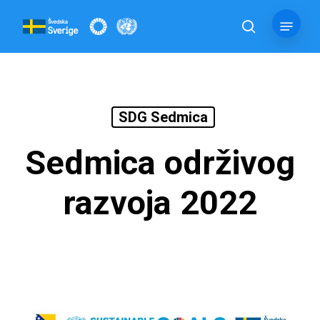
Skip
Menu
to
pretraga
main
content
SDG Sedmica
Sedmica održivog
razvoja 2022