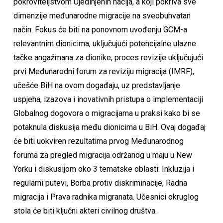
pokroviteljstvom Ujedinjenih nacija, a koji pokriva sve
dimenzije međunarodne migracije na sveobuhvatan
način. Fokus će biti na ponovnom uvođenju GCM-a
relevantnim dionicima, uključujući potencijalne ulazne
tačke angažmana za dionike, proces revizije uključujući
prvi Međunarodni forum za reviziju migracija (IMRF),
učešće BiH na ovom događaju, uz predstavljanje
uspjeha, izazova i inovativnih pristupa o implementaciji
Globalnog dogovora o migracijama u praksi kako bi se
potaknula diskusija među dionicima u BiH. Ovaj događaj
će biti uokviren rezultatima prvog Međunarodnog
foruma za pregled migracija održanog u maju u New
Yorku i diskusijom oko 3 tematske oblasti: Inkluzija i
regularni putevi, Borba protiv diskriminacije, Radna
migracija i Prava radnika migranata. Učesnici okruglog
stola će biti ključni akteri civilnog društva.