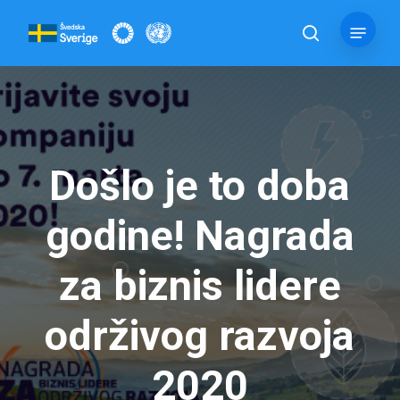
Skip
Menu
to
pretraga
main
content
Došlo je to doba
godine! Nagrada
za biznis lidere
održivog razvoja
2020