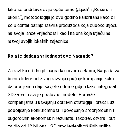
Iako se pridržava dvije opće teme („Ljudi“ i „Resursi i
okoliš“), metodologija je ove godine kalibrirana kako bi
se u centar pažnje stavila preduzeća koja duboko utječu
na svoje lance vrijednosti, kao i na ona koja utječu na
razvoj svojih lokalnih zajednica.
Koja je dodana vrijednost ove Nagrade?
Za razliku od drugih nagrada u ovom sektoru, Nagrada za
biznis lidere održivog razvoja upućuje kompanije kako
da procijene i daje savjete o tome gdje i kako integrisati
SDG-ove u svoje poslovne modele. Pomaže
kompanijama u usvajanju održivih strategija i praksi, uz
poboljšanje konkurentnosti i povećanje srednjoročnih i
dugoročnih ekonomskih rezultata. Također, otvara i put
za dio od 12 biliona USD procijenjenih tržišnih prilika