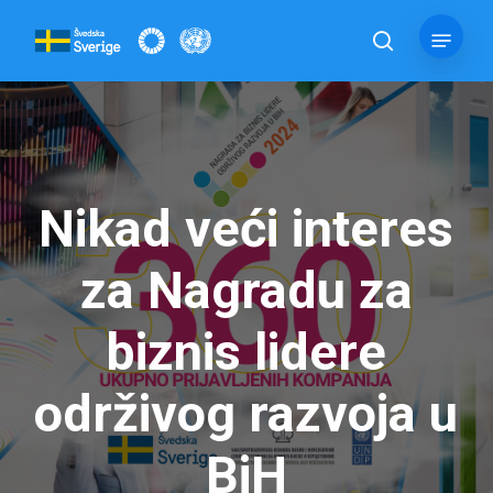
Skip
Menu
to
pretraga
main
content
Nikad veći interes
za Nagradu za
biznis lidere
održivog razvoja u
BiH