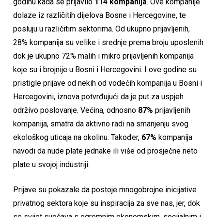
godinu kada se prijavilo
114
kompanija
. Ove kompanije
dolaze iz različitih dijelova Bosne i Hercegovine, te
posluju u različitim sektorima. Od ukupno prijavljenih,
28% kompanija su velike i srednje prema broju uposlenih
dok je ukupno 72% malih i mikro prijavljenih kompanija
koje su i brojnije u Bosni i Hercegovini. I ove godine su
pristigle prijave od nekih od vodećih kompanija u Bosni i
Hercegovini, iznova potvrđujući da je put za uspjeh
održivo poslovanje. Većina, odnosno
87%
prijavljenih
kompanija, smatra da aktivno radi na smanjenju svog
ekološkog uticaja na okolinu. Također,
67%
kompanija
navodi da nude plate jednake ili više od prosječne neto
plate u svojoj industriji.
Prijave su pokazale da postoje mnogobrojne inicijative
privatnog sektora koje su inspiracija za sve nas, jer, dok
se svijet suočava s ogromnim ekonomskim, socijalnim i