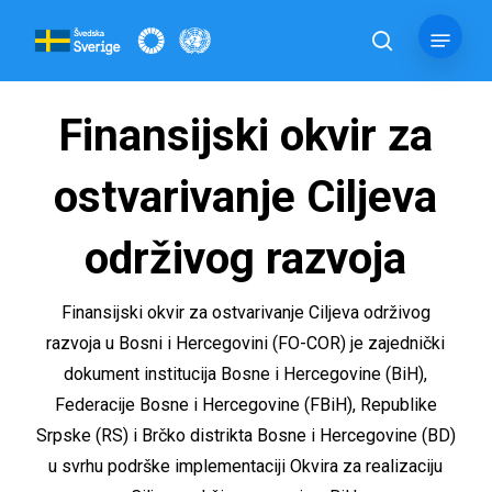
Skip
Menu
to
pretraga
main
content
Finansijski okvir za
ostvarivanje Ciljeva
održivog razvoja
Finansijski okvir za ostvarivanje Ciljeva održivog
razvoja u Bosni i Hercegovini (FO-COR) je zajednički
dokument institucija Bosne i Hercegovine (BiH),
Federacije Bosne i Hercegovine (FBiH), Republike
Srpske (RS) i Brčko distrikta Bosne i Hercegovine (BD)
u svrhu podrške implementaciji Okvira za realizaciju