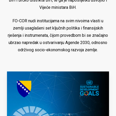
BiH i Brčko distrikta BiH, te ga je naposlijetku usvojilo i
Vijeće ministara BiH.
FO-COR nudi institucijama na svim nivoima vlasti u
zemlji usaglašeni set ključnih politika i finansijskih
rješenja i instrumenata, čijom provedbom bi se značajno
ubrzao napredak u ostvarivanju Agende 2030, odnosno
održivog socio-ekonomskog razvoja zemlje.