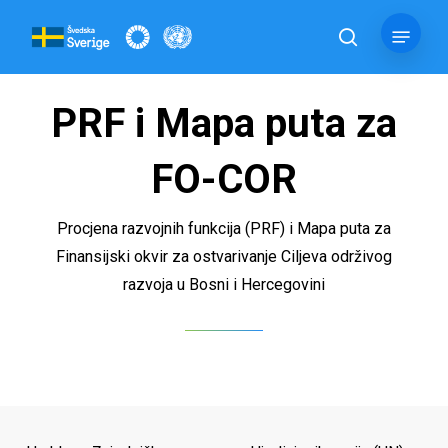
Skip
Menu
to
pretraga
main
content
PRF i Mapa puta za
FO-COR
Procjena razvojnih funkcija (PRF) i Mapa puta za
Finansijski okvir za ostvarivanje Ciljeva održivog
razvoja u Bosni i Hercegovini