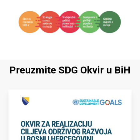
Mjere smanjivanja ranog napuštanja školovanja
Smanjenje broja osoba bez znanja ili vještina i
njihova integracija na tržište rada
Preuzmite SDG Okvir u BiH