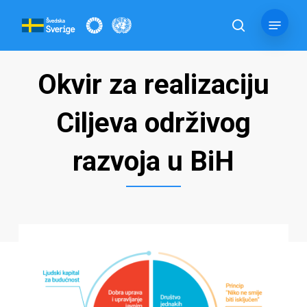
Skip
Menu
to
pretraga
main
content
Okvir za realizaciju
Ciljeva održivog
razvoja u BiH