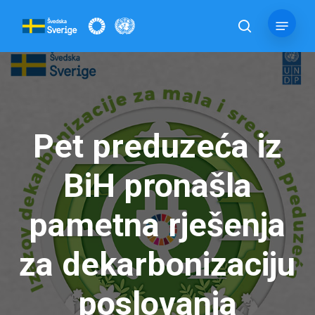
Skip
Menu
to
pretraga
main
content
Pet preduzeća iz
BiH pronašla
pametna rješenja
za dekarbonizaciju
poslovanja