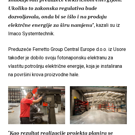
snabdijevati preduzeće električnom energijom.
Ukoliko to zakonska regulativa bude
dozvoljavala, onda bi se išlo i na prodaju
elektrčne energije za širu namjenu
”, kazali su iz
Imaco Systemtechnik.
Preduzeće Ferretto Group Central Europe d.o.o. iz Usore
također je dobilo svoju fotonaponsku elektranu za
vlastitu potrošnju električne energije, koja je instalirana
na površini krova proizvodne hale.
“
Kao rezultat realizacije projekta planira se