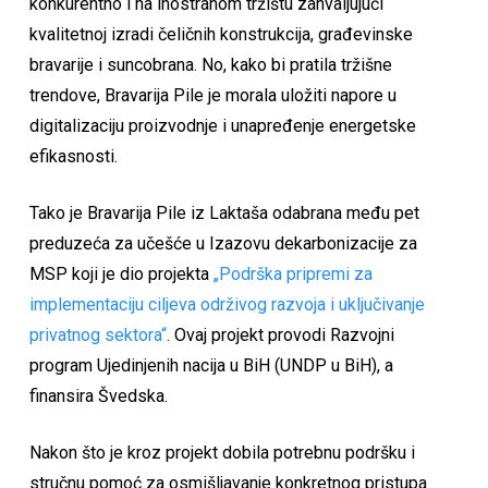
konkurentno i na inostranom tržištu zahvaljujući
kvalitetnoj izradi čeličnih konstrukcija, građevinske
bravarije i suncobrana. No, kako bi pratila tržišne
trendove, Bravarija Pile je morala uložiti napore u
digitalizaciju proizvodnje i unapređenje energetske
efikasnosti.
Tako je Bravarija Pile iz Laktaša odabrana među pet
preduzeća za učešće u Izazovu dekarbonizacije za
MSP koji je dio projekta
„Podrška pripremi za
implementaciju ciljeva održivog razvoja i uključivanje
privatnog sektora“
. Ovaj projekt provodi Razvojni
program Ujedinjenih nacija u BiH (UNDP u BiH), a
finansira Švedska.
Nakon što je kroz projekt dobila potrebnu podršku i
stručnu pomoć za osmišljavanje konkretnog pristupa