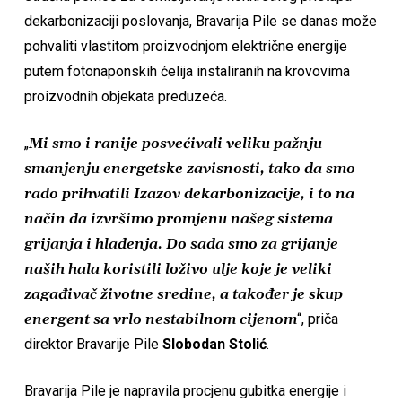
dekarbonizaciji poslovanja, Bravarija Pile se danas može
pohvaliti vlastitom proizvodnjom električne energije
putem fotonaponskih ćelija instaliranih na krovovima
proizvodnih objekata preduzeća.
„
Mi smo i ranije posvećivali veliku pažnju
smanjenju energetske zavisnosti, tako da smo
rado prihvatili Izazov dekarbonizacije, i to na
način da izvršimo promjenu našeg sistema
grijanja i hlađenja. Do sada smo za grijanje
naših hala koristili loživo ulje koje je veliki
zagađivač životne sredine, a također je skup
energent sa vrlo nestabilnom cijenom
“, priča
direktor Bravarije Pile
Slobodan Stolić
.
Bravarija Pile je napravila procjenu gubitka energije i