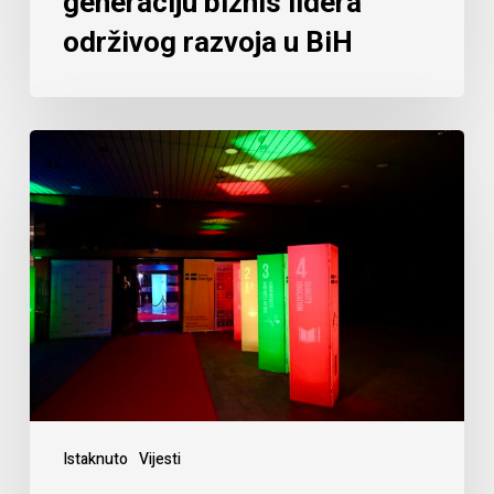
generaciju biznis lidera
održivog razvoja u BiH
Istaknuto
Vijesti