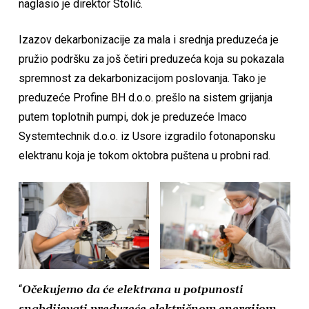
naglasio je direktor Stolić.
Izazov dekarbonizacije za mala i srednja preduzeća je
pružio podršku za još četiri preduzeća koja su pokazala
spremnost za dekarbonizacijom poslovanja. Tako je
preduzeće Profine BH d.o.o. prešlo na sistem grijanja
putem toplotnih pumpi, dok je preduzeće Imaco
Systemtechnik d.o.o. iz Usore izgradilo fotonaponsku
elektranu koja je tokom oktobra puštena u probni rad.
“
Očekujemo da će elektrana u potpunosti