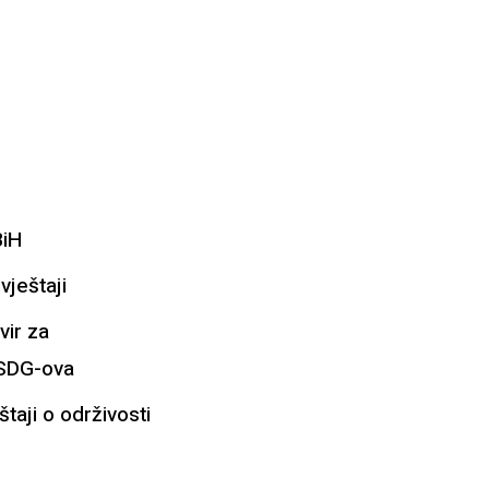
BiH
vještaji
vir za
 SDG-ova
štaji o održivosti