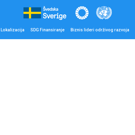
Lokalizacija
SDG Finansiranje
Biznis lideri održivog razvoja