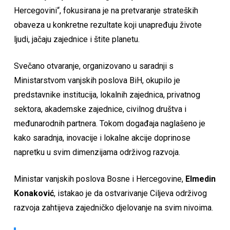
Hercegovini“, fokusirana je na pretvaranje strateških
obaveza u konkretne rezultate koji unapređuju živote
ljudi, jačaju zajednice i štite planetu.
Svečano otvaranje, organizovano u saradnji s
Ministarstvom vanjskih poslova BiH, okupilo je
predstavnike institucija, lokalnih zajednica, privatnog
sektora, akademske zajednice, civilnog društva i
međunarodnih partnera. Tokom događaja naglašeno je
kako saradnja, inovacije i lokalne akcije doprinose
napretku u svim dimenzijama održivog razvoja.
Ministar vanjskih poslova Bosne i Hercegovine,
Elmedin
Konaković
, istakao je da ostvarivanje Ciljeva održivog
razvoja zahtijeva zajedničko djelovanje na svim nivoima.