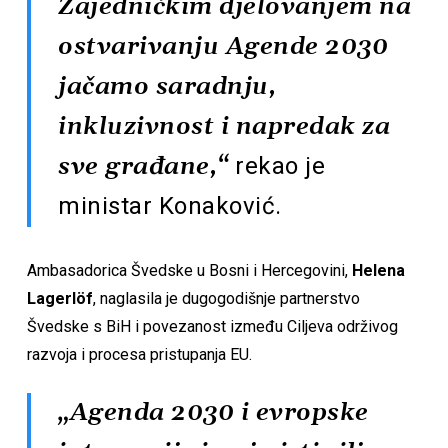
Zajedničkim djelovanjem na
ostvarivanju Agende 2030
jačamo saradnju,
inkluzivnost i napredak za
rekao je
sve građane,“
ministar Konaković.
Ambasadorica Švedske u Bosni i Hercegovini,
Helena
Lagerlöf
, naglasila je dugogodišnje partnerstvo
Švedske s BiH i povezanost između Ciljeva održivog
razvoja i procesa pristupanja EU.
„Agenda 2030 i evropske