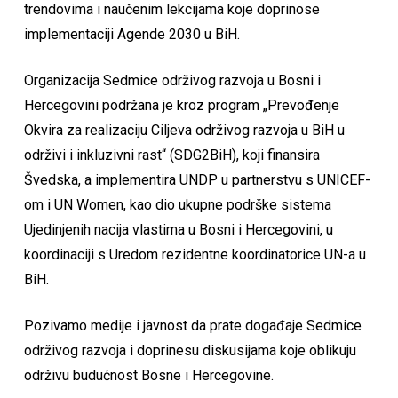
trendovima i naučenim lekcijama koje doprinose
implementaciji Agende 2030 u BiH.
Organizacija Sedmice održivog razvoja u Bosni i
Hercegovini podržana je kroz program „Prevođenje
Okvira za realizaciju Ciljeva održivog razvoja u BiH u
održivi i inkluzivni rast“ (SDG2BiH), koji finansira
Švedska, a implementira UNDP u partnerstvu s UNICEF-
om i UN Women, kao dio ukupne podrške sistema
Ujedinjenih nacija vlastima u Bosni i Hercegovini, u
koordinaciji s Uredom rezidentne koordinatorice UN-a u
BiH.
Pozivamo medije i javnost da prate događaje Sedmice
održivog razvoja i doprinesu diskusijama koje oblikuju
održivu budućnost Bosne i Hercegovine.