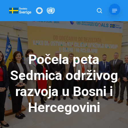
Skip
Menu
to
pretraga
main
content
Počela peta
Sedmica održivog
razvoja u Bosni i
Hercegovini