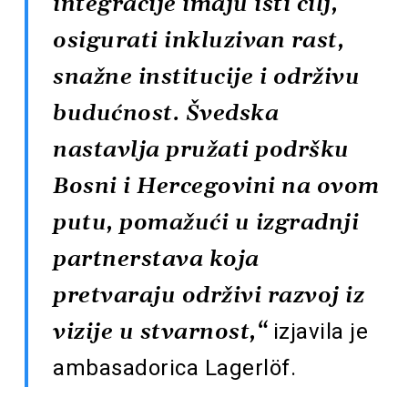
integracije imaju isti cilj,
osigurati inkluzivan rast,
snažne institucije i održivu
budućnost. Švedska
nastavlja pružati podršku
Bosni i Hercegovini na ovom
putu, pomažući u izgradnji
partnerstava koja
pretvaraju održivi razvoj iz
izjavila je
vizije u stvarnost,“
ambasadorica Lagerlöf.