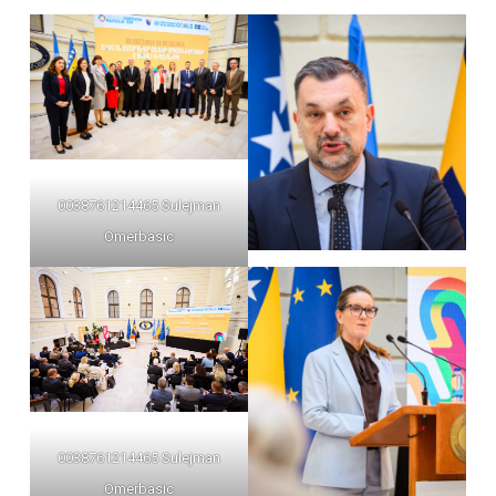
0038761214465 Sulejman
Omerbasic
0038761214465 Sulejman
Omerbasic