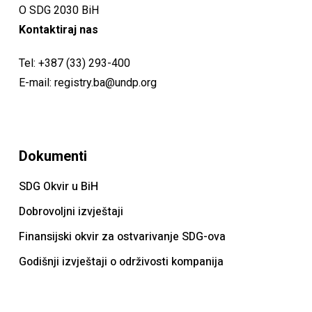
O SDG 2030 BiH
Kontaktiraj nas
Tel:
+387 (33) 293-400
E-mail:
registry.ba@undp.org
Dokumenti
SDG Okvir u BiH
Dobrovoljni izvještaji
Finansijski okvir za ostvarivanje SDG-ova
Godišnji izvještaji o održivosti kompanija