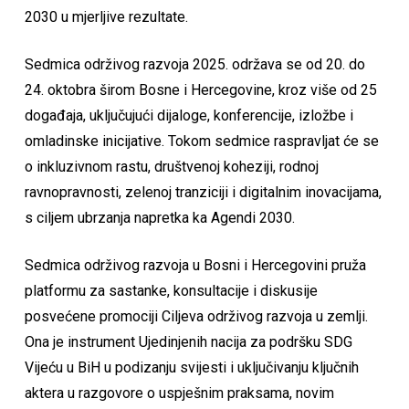
2030 u mjerljive rezultate.
Sedmica održivog razvoja 2025. održava se od 20. do
24. oktobra širom Bosne i Hercegovine, kroz više od 25
događaja, uključujući dijaloge, konferencije, izložbe i
omladinske inicijative. Tokom sedmice raspravljat će se
o inkluzivnom rastu, društvenoj koheziji, rodnoj
ravnopravnosti, zelenoj tranziciji i digitalnim inovacijama,
s ciljem ubrzanja napretka ka Agendi 2030.
Sedmica održivog razvoja u Bosni i Hercegovini pruža
platformu za sastanke, konsultacije i diskusije
posvećene promociji Ciljeva održivog razvoja u zemlji.
Ona je instrument Ujedinjenih nacija za podršku SDG
Vijeću u BiH u podizanju svijesti i uključivanju ključnih
aktera u razgovore o uspješnim praksama, novim