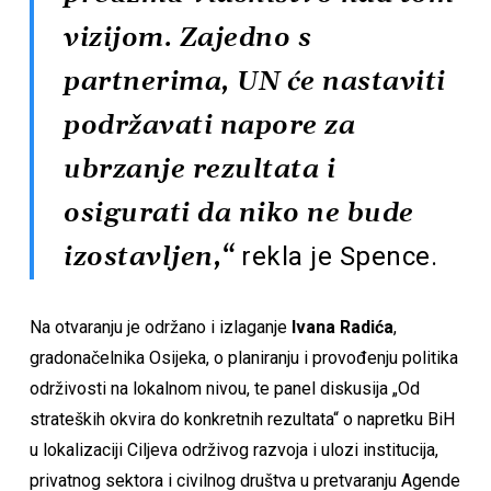
vizijom. Zajedno s
partnerima, UN će nastaviti
podržavati napore za
ubrzanje rezultata i
osigurati da niko ne bude
rekla je Spence.
izostavljen,“
Na otvaranju je održano i izlaganje
Ivana Radića
,
gradonačelnika Osijeka, o planiranju i provođenju politika
održivosti na lokalnom nivou, te panel diskusija „Od
strateških okvira do konkretnih rezultata“ o napretku BiH
u lokalizaciji Ciljeva održivog razvoja i ulozi institucija,
privatnog sektora i civilnog društva u pretvaranju Agende