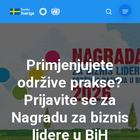
Skip
Menu
to
pretraga
main
content
Primjenjujete
održive prakse?
Prijavite se za
Nagradu za biznis
lidere u BiH