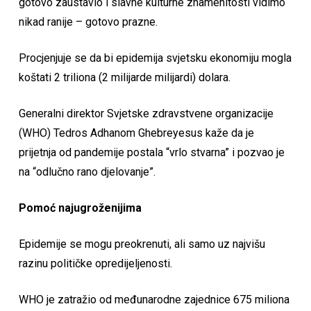
gotovo zaustavio i slavne kulturne znamenitosti vidimo
nikad ranije – gotovo prazne.
Procjenjuje se da bi epidemija svjetsku ekonomiju mogla
koštati 2 triliona (2 milijarde milijardi) dolara.
Generalni direktor Svjetske zdravstvene organizacije
(WHO) Tedros Adhanom Ghebreyesus kaže da je
prijetnja od pandemije postala “vrlo stvarna” i pozvao je
na “odlučno rano djelovanje”.
Pomoć najugroženijima
Epidemije se mogu preokrenuti, ali samo uz najvišu
razinu političke opredijeljenosti.
WHO je zatražio od međunarodne zajednice 675 miliona