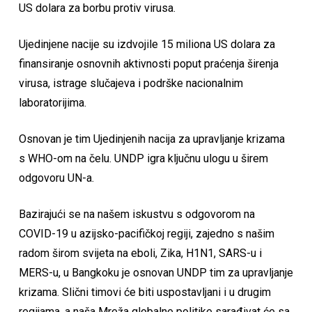
US dolara za borbu protiv virusa.
Ujedinjene nacije su izdvojile 15 miliona US dolara za
finansiranje osnovnih aktivnosti poput praćenja širenja
virusa, istrage slučajeva i podrške nacionalnim
laboratorijima.
Osnovan je tim Ujedinjenih nacija za upravljanje krizama
s WHO-om na čelu. UNDP igra ključnu ulogu u širem
odgovoru UN-a.
Bazirajući se na našem iskustvu s odgovorom na
COVID-19 u azijsko-pacifičkoj regiji, zajedno s našim
radom širom svijeta na eboli, Zika, H1N1, SARS-u i
MERS-u, u Bangkoku je osnovan UNDP tim za upravljanje
krizama. Slični timovi će biti uspostavljani i u drugim
regijama, a naša Mreža globalne politike sarađivat će sa