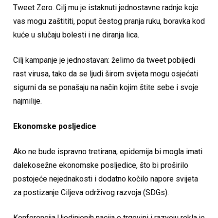
Tweet Zero. Cilj mu je istaknuti jednostavne radnje koje
vas mogu zaštititi, poput čestog pranja ruku, boravka kod
kuće u slučaju bolesti i ne diranja lica.
Cilj kampanje je jednostavan: želimo da tweet pobijedi
rast virusa, tako da se ljudi širom svijeta mogu osjećati
sigurni da se ponašaju na način kojim štite sebe i svoje
najmilije.
Ekonomske posljedice
Ako ne bude ispravno tretirana, epidemija bi mogla imati
dalekosežne ekonomske posljedice, što bi proširilo
postojeće nejednakosti i dodatno kočilo napore svijeta
za postizanje Ciljeva održivog razvoja (SDGs).
Konferencija Ujedinjenih nacija o trgovini i razvoju rekla je