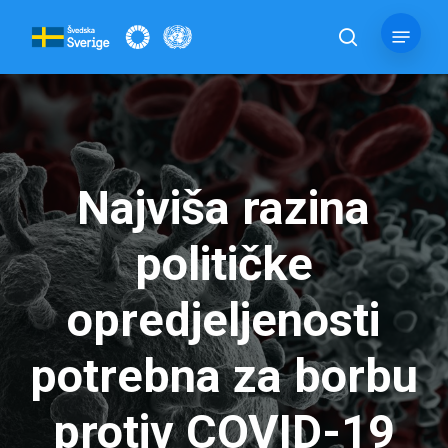
Skip
Menu
to
pretraga
main
content
Najviša razina
političke
opredjeljenosti
potrebna za borbu
protiv COVID-19