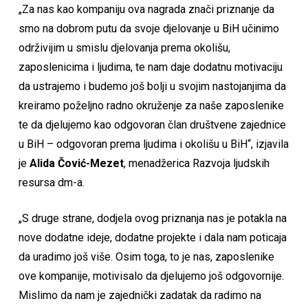
„Za nas kao kompaniju ova nagrada znači priznanje da
smo na dobrom putu da svoje djelovanje u BiH učinimo
održivijim u smislu djelovanja prema okolišu,
zaposlenicima i ljudima, te nam daje dodatnu motivaciju
da ustrajemo i budemo još bolji u svojim nastojanjima da
kreiramo poželjno radno okruženje za naše zaposlenike
te da djelujemo kao odgovoran član društvene zajednice
u BiH – odgovoran prema ljudima i okolišu u BiH“, izjavila
je
Alida Čović-Mezet
, menadžerica Razvoja ljudskih
resursa dm-a.
„S druge strane, dodjela ovog priznanja nas je potakla na
nove dodatne ideje, dodatne projekte i dala nam poticaja
da uradimo još više. Osim toga, to je nas, zaposlenike
ove kompanije, motivisalo da djelujemo još odgovornije.
Mislimo da nam je zajednički zadatak da radimo na