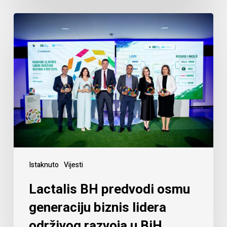
Istaknuto
Vijesti
Lactalis BH predvodi osmu
generaciju biznis lidera
održivog razvoja u BiH