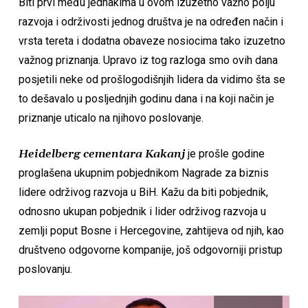
Biti prvi među jednakima u ovom izuzetno važno polju
razvoja i održivosti jednog društva je na određen način i
vrsta tereta i dodatna obaveze nosiocima tako izuzetno
važnog priznanja. Upravo iz tog razloga smo ovih dana
posjetili neke od prošlogodišnjih lidera da vidimo šta se
to dešavalo u posljednjih godinu dana i na koji način je
priznanje uticalo na njihovo poslovanje.
Heidelberg cementara Kakanj
je prošle godine
proglašena ukupnim pobjednikom Nagrade za biznis
lidere održivog razvoja u BiH. Kažu da biti pobjednik,
odnosno ukupan pobjednik i lider održivog razvoja u
zemlji poput Bosne i Hercegovine, zahtijeva od njih, kao
društveno odgovorne kompanije, još odgovorniji pristup
poslovanju.