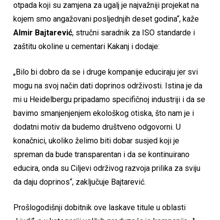
otpada koji su zamjena za ugalj je najvažniji projekat na
kojem smo angažovani posljednjih deset godina“, kaže
Almir Bajtarević
, stručni saradnik za ISO standarde i
zaštitu okoline u cementari Kakanj i dodaje:
„Bilo bi dobro da se i druge kompanije educiraju jer svi
mogu na svoj način dati doprinos održivosti. Istina je da
mi u Heidelbergu pripadamo specifičnoj industriji i da se
bavimo smanjenjenjem ekološkog otiska, što nam je i
dodatni motiv da budemo društveno odgovorni. U
konačnici, ukoliko želimo biti dobar susjed koji je
spreman da bude transparentan i da se kontinuirano
educira, onda su Ciljevi održivog razvoja prilika za sviju
da daju doprinos“, zaključuje Bajtarević.
Prošlogodišnji dobitnik ove laskave titule u oblasti