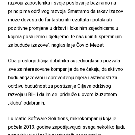
razvoju zaposlenika i svoje poslovanje baziramo na
principima održivog razvoja. Smatramo da takav izazov
može dovesti do fantastičnih rezultata i potaknuti
pozitivne promjene u državi i lokalnim zajednicama u
kojima poslujemo i djelujemo, te nas učiniti spremnijim
za buduće izazove“, naglasila je Čović-Mezet.
Oba prošlogodišnja dobitnika su jednoglasno pozvala
sve zainteresovane kompanije da ne čekaju, da aktivno
budu angažovani u sprovođenju mjera i aktivnosti za
održivu budućnost za postizanje Ciljeva održivog
razvoja u BiH i da im se pridruže u ovom izuzetnom
„klubu“ odabranih.
I u Isatis Software Solutions, mikrokompaniji koja je
počela 2013. godine zapošljavajući svega nekoliko ljudi,