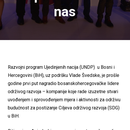
nas
Razvojni program Ujedinjenih nacija (UNDP) u Bosni i
Hercegovini (BiH), uz podršku Vlade Švedske, je prošle
godine prvi put nagradio bosanskohercegovačke lidere
održivog razvoja – kompanije koje rade izuzetne stvari
uvođenjem i sprovođenjem mjera i aktivnosti za održivu
budućnost za postizanje Ciljeva održivog razvoja (SDG)
u BiH.