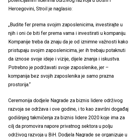
potencijalnim liderima održivog razvoja u Bosni i
Hercegovini, Stroil je naglasio:
„Budite fer prema svojim zaposlenicima, investirajte u
njih i oni će biti fer prema vama i investirati u kompaniju.
Kompanije treba da znaju da je od iznimne važnosti kako
pristupaju svojim zaposlenicima, jer ih trebaju potaknuti
da iznose svoje ideje i vizije, dijele znanja i iskustva.
Potrebno je podržavati svoje zaposlenike, jer –
kompanija bez svojih zaposlenika je samo prazna
prostorija.“
Ceremonija dodjele Nagrade za biznis lidere održivog
razvoja se održava i ove godine, i to kao završni događaj
godišnjeg takmičenja za biznis lidere 2020 koje ima za
cilj da promovira napore privatnog sektora u polju
održivog razvoja u BiH. Dodjela Nagrade se organizuje u