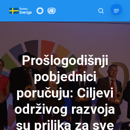
Skip
Menu
to
pretraga
main
content
Prošlogodišnji
pobjednici
poručuju: Ciljevi
održivog razvoja
su prilika za sve