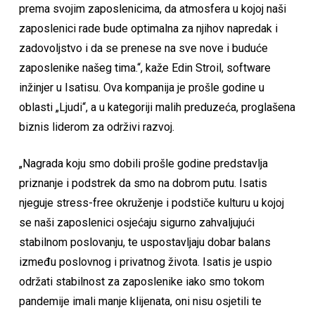
prema svojim zaposlenicima, da atmosfera u kojoj naši
zaposlenici rade bude optimalna za njihov napredak i
zadovoljstvo i da se prenese na sve nove i buduće
zaposlenike našeg tima.“, kaže Edin Stroil, software
inžinjer u Isatisu. Ova kompanija je prošle godine u
oblasti „Ljudi“, a u kategoriji malih preduzeća, proglašena
biznis liderom za održivi razvoj.
„Nagrada koju smo dobili prošle godine predstavlja
priznanje i podstrek da smo na dobrom putu. Isatis
njeguje stress-free okruženje i podstiče kulturu u kojoj
se naši zaposlenici osjećaju sigurno zahvaljujući
stabilnom poslovanju, te uspostavljaju dobar balans
između poslovnog i privatnog života. Isatis je uspio
održati stabilnost za zaposlenike iako smo tokom
pandemije imali manje klijenata, oni nisu osjetili te