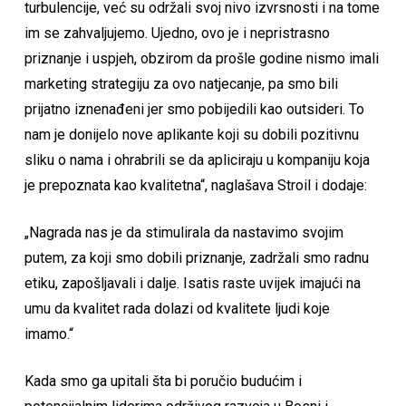
turbulencije, već su održali svoj nivo izvrsnosti i na tome
im se zahvaljujemo. Ujedno, ovo je i nepristrasno
priznanje i uspjeh, obzirom da prošle godine nismo imali
marketing strategiju za ovo natjecanje, pa smo bili
prijatno iznenađeni jer smo pobijedili kao outsideri. To
nam je donijelo nove aplikante koji su dobili pozitivnu
sliku o nama i ohrabrili se da apliciraju u kompaniju koja
je prepoznata kao kvalitetna“, naglašava Stroil i dodaje:
„Nagrada nas je da stimulirala da nastavimo svojim
putem, za koji smo dobili priznanje, zadržali smo radnu
etiku, zapošljavali i dalje. Isatis raste uvijek imajući na
umu da kvalitet rada dolazi od kvalitete ljudi koje
imamo.“
Kada smo ga upitali šta bi poručio budućim i