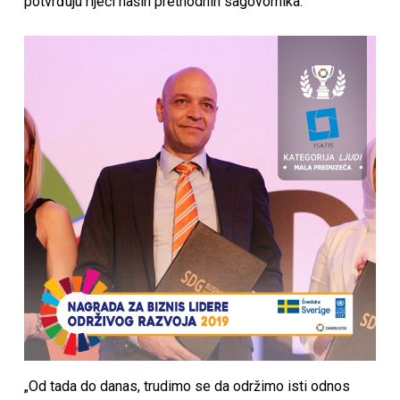
potvrđuju riječi naših prethodnih sagovornika.
„Od tada do danas, trudimo se da održimo isti odnos