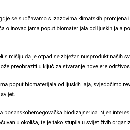
 gdje se suočavamo s izazovima klimatskih promjena 
ča o inovacijama poput biomaterijala od ljuskih jaja pos
i s mišlju da je otpad neizbježan nusprodukt naših sv
že preobraziti u ključ za stvaranje nove ere održivost
ama poput biomaterijala od ljuskih jaja, svjedočimo rev
svijet.
a bosanskohercegovačka biodizajnerica. Njen interes
čuvanju okoliša, te je tako stupila u svijet živih orga