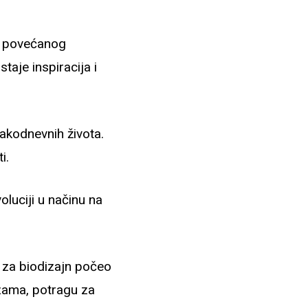
i povećanog
taje inspiracija i
akodnevnih života.
i.
oluciji u načinu na
 za biodizajn počeo
nizama, potragu za