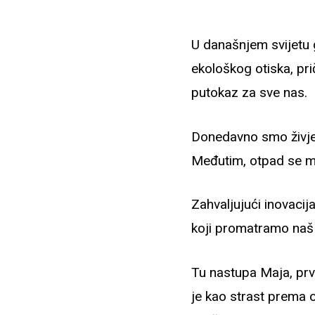
U današnjem svijetu
ekološkog otiska, pri
putokaz za sve nas.
Donedavno smo živjel
Međutim, otpad se mo
Zahvaljujući inovacij
koji promatramo naš 
Tu nastupa Maja, prv
je kao strast prema o