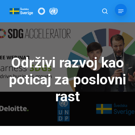
Skip
Menu
to
pretraga
main
content
Održivi razvoj kao
poticaj za poslovni
rast