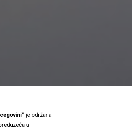
rcegovini”
je održana
i preduzeća u