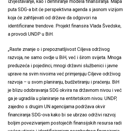
izvještavanje, kao i definiranje modela finansiranja. Mapa
puta SDG-a bit će perspektivna agenda s jasnom vizijom
koja će zahtijevati od države da odgovori na
identificirane trendove. Projekt finansira Vlada Švedske,
a provodi UNDP u BiH.
„Raste znanje o i prepoznatljivost Ciljeva održivog
razvoja, ne samo ovdje u BiH, već i širom svijeta. Mnoga
preduzeća i pojedinci, mnogi državni službenici i javne
uprave na svim nivoima već primjenjuju Ciljeve održivog
razvoja – u svom planiranju, budžetiranju i praćenju. BiH
je blizu odobravanja SDG okvira na državnom nivou i već
ga je ugradila u planiranje na entitetskom nivou. UNDP,
zajedno s drugim UN agencijama podržava okvir
financiranja SDG-ova kako bi se ubrzao održivi razvoj
boljim povezivanjem postojećih finansijskih resursa radi