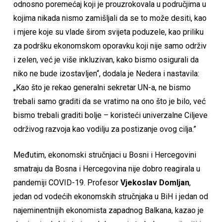
odnosno poremećaj koji je prouzrokovala u područjima u
kojima nikada nismo zamišljali da se to može desiti, kao
i mjere koje su vlade širom svijeta poduzele, kao priliku
za podršku ekonomskom oporavku koji nije samo održiv
i zelen, već je više inkluzivan, kako bismo osigurali da
niko ne bude izostavljen“, dodala je Nedera i nastavila:
„Kao što je rekao generalni sekretar UN-a, ne bismo
trebali samo graditi da se vratimo na ono što je bilo, već
bismo trebali graditi bolje – koristeći univerzalne Ciljeve
održivog razvoja kao vodilju za postizanje ovog cilja.”
Međutim, ekonomski stručnjaci u Bosni i Hercegovini
smatraju da Bosna i Hercegovina nije dobro reagirala u
pandemiji COVID-19. Profesor
Vjekoslav Domljan
,
jedan od vodećih ekonomskih stručnjaka u BiH i jedan od
najeminentnijih ekonomista zapadnog Balkana, kazao je