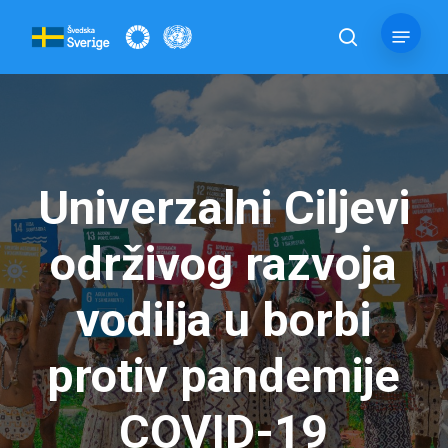
Skip
Menu
to
pretraga
main
content
Univerzalni Ciljevi
održivog razvoja
vodilja u borbi
protiv pandemije
COVID-19