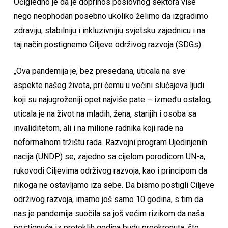
Očigledno je da je doprinos poslovnog sektora više
nego neophodan posebno ukoliko želimo da izgradimo
zdraviju, stabilniju i inkluzivnijiu svjetsku zajednicu i na
taj način postignemo Ciljeve održivog razvoja (SDGs).
„Ova pandemija je, bez presedana, uticala na sve
aspekte našeg života, pri čemu u većini slučajeva ljudi
koji su najugroženiji opet najviše pate – između ostalog,
uticala je na život na mladih, žena, starijih i osoba sa
invaliditetom, ali i na milione radnika koji rade na
neformalnom tržištu rada. Razvojni program Ujedinjenih
nacija (UNDP) se, zajedno sa cijelom porodicom UN-a,
rukovodi Ciljevima održivog razvoja, kao i principom da
nikoga ne ostavljamo iza sebe. Da bismo postigli Ciljeve
održivog razvoja, imamo još samo 10 godina, s tim da
nas je pandemija suočila sa još većim rizikom da naša
postignuća iz proteklih godina budu preokrenuta, što