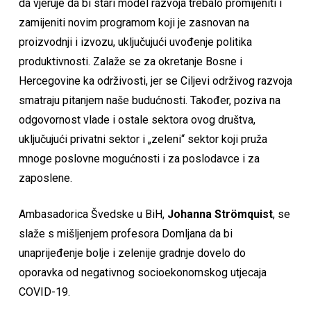
da vjeruje da bi stari model razvoja trebalo promijeniti i
zamijeniti novim programom koji je zasnovan na
proizvodnji i izvozu, uključujući uvođenje politika
produktivnosti. Zalaže se za okretanje Bosne i
Hercegovine ka održivosti, jer se Ciljevi održivog razvoja
smatraju pitanjem naše budućnosti. Također, poziva na
odgovornost vlade i ostale sektora ovog društva,
uključujući privatni sektor i „zeleni“ sektor koji pruža
mnoge poslovne mogućnosti i za poslodavce i za
zaposlene.
Ambasadorica Švedske u BiH,
Johanna Strömquist
, se
slaže s mišljenjem profesora Domljana da bi
unaprijeđenje bolje i zelenije gradnje dovelo do
oporavka od negativnog socioekonomskog utjecaja
COVID-19.