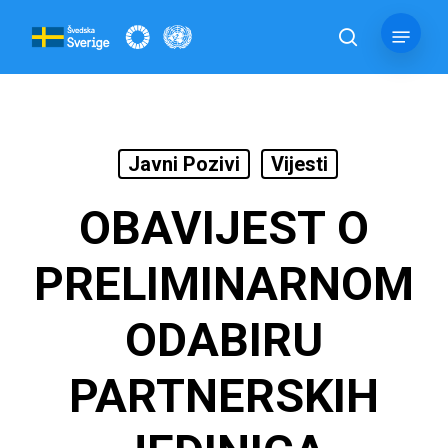
Skip
Menu
to
pretraga
main
content
Javni Pozivi
Vijesti
OBAVIJEST O
PRELIMINARNOM
ODABIRU
PARTNERSKIH