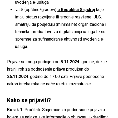
uvođenja e-usluga;
JLS (opštine/gradovi)
u Republici Srpskoj
koje
imaju status razvijene ili srednje razvijene JLS,
smatraju da posjeduju (minimalne) organizacione i
tehničke preduslove za digitalizaciju usluga te su
spremne za sufinanciranje aktivnosti uvođenja e-
usluga.
Prijave se mogu podnijeti od
5.11.2024.
godine, dok je
krajnji rok za podnošenje prijava produžen do
26.11.2024
. godine do 17:00 sati. Prijave podnesene
nakon isteka roka se neće uzeti u razmatranje.
Kako se prijaviti?
Korak 1:
Pročitati Smjernice za podnosioce prijava u
kojem se nalaze sve informacije o obuhvatu i kriterijima