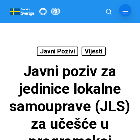
Skip
Menu
to
pretraga
main
content
Javni Pozivi
Vijesti
Javni poziv za
jedinice lokalne
samouprave (JLS)
za učešće u