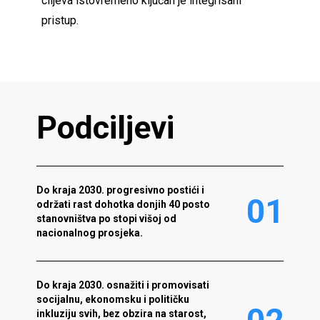
ciljeva istovremeno ključan je integrisani
pristup.
P
o
d
c
i
l
j
e
v
i
Do kraja 2030. progresivno postići i
0
1
održati rast dohotka donjih 40 posto
stanovništva po stopi višoj od
nacionalnog prosjeka.
Do kraja 2030. osnažiti i promovisati
socijalnu, ekonomsku i političku
inkluziju svih, bez obzira na starost,