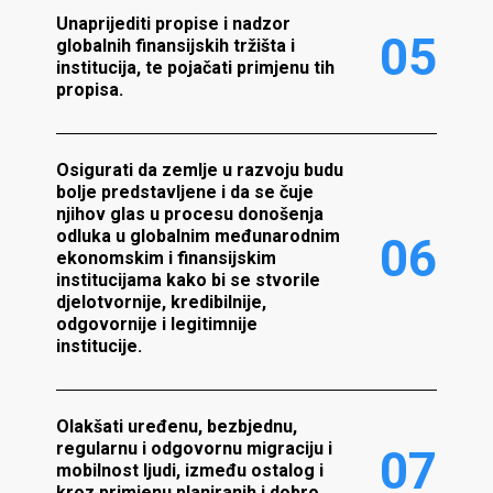
Unaprijediti propise i nadzor
0
5
globalnih finansijskih tržišta i
institucija, te pojačati primjenu tih
propisa.
Osigurati da zemlje u razvoju budu
bolje predstavljene i da se čuje
njihov glas u procesu donošenja
odluka u globalnim međunarodnim
0
6
ekonomskim i finansijskim
institucijama kako bi se stvorile
djelotvornije, kredibilnije,
odgovornije i legitimnije
institucije.
Olakšati uređenu, bezbjednu,
regularnu i odgovornu migraciju i
0
7
mobilnost ljudi, između ostalog i
kroz primjenu planiranih i dobro