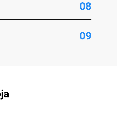
0
8
0
9
ja