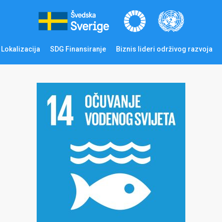
Lokalizacija
SDG Finansiranje
Biznis lideri održivog razvoja