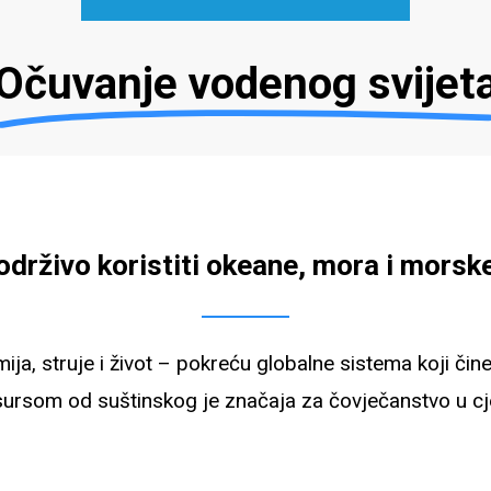
Očuvanje vodenog svijet
i održivo koristiti okeane, mora i morsk
mija, struje i život – pokreću globalne sistema koji č
sursom od suštinskog je značaja za čovječanstvo u cjel