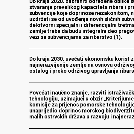
Do kraja 2020. zabraniti određene oblike 
stvaranja prevelikog kapaciteta ribara i pr
subvencije koje doprinose nezakonitom, ne
uzdržati se od uvođenja novih sličnih subve
delotvorni specijalni i diferencijalni tretm
zemlje treba da budu integralni deo prego
vezi sa subvencijama za ribarstvo (1).
Do kraja 2030. uvećati ekonomsku korist z
najnerazvijenije zemlje na osnovu održivo
ostalog i preko održivog upravljanja riba
Povećati naučno znanje, razviti istraživač
tehnologiju, uzimajući u obzir „Kriteriju
komisije za prijenos pomorske tehnologije“
unaprijedio doprinos morskog biodiverzit
malih ostrvskih država u razvoju i najneraz