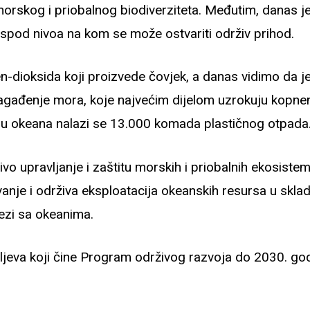
od morskog i priobalnog biodiverziteta. Međutim, danas 
 ispod nivoa na kom se može ostvariti održiv prihod.
n-dioksida koji proizvede čovjek, a danas vidimo da j
agađenje mora, koje najvećim dijelom uzrokuju kopneni
u okeana nalazi se 13.000 komada plastičnog otpada
živo upravljanje i zaštitu morskih i priobalnih ekosist
čuvanje i održiva eksploatacija okeanskih resursa u s
ezi sa okeanima.
iljeva koji čine Program održivog razvoja do 2030. god