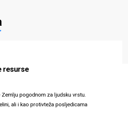
a
e resurse
ine Zemlju pogodnom za ljudsku vrstu.
ini, ali i kao protivteža posljedicama