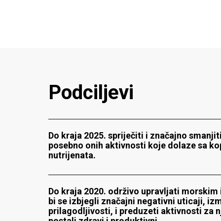
P
o
d
c
i
l
j
e
v
i
Do kraja 2025. spriječiti i značajno smanji
posebno onih aktivnosti koje dolaze sa kop
nutrijenata.
Do kraja 2020. održivo upravljati morskim 
bi se izbjegli značajni negativni uticaji, i
prilagodljivosti, i preduzeti aktivnosti z
postali zdravi i produktivni.