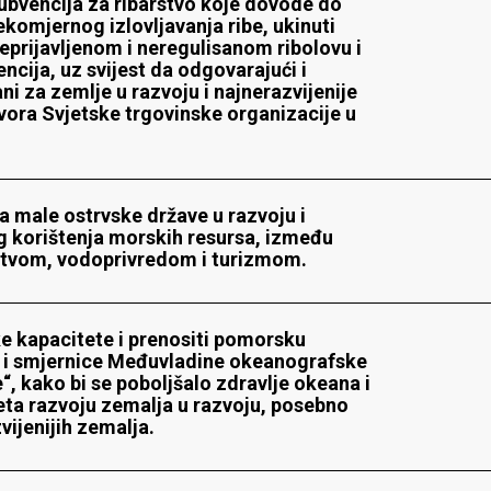
subvencija za ribarstvo koje dovode do
ekomjernog izlovljavanja ribe, ukinuti
prijavljenom i neregulisanom ribolovu i
ncija, uz svijest da odgovarajući i
ani za zemlje u razvoju i najnerazvijenije
vora Svjetske trgovinske organizacije u
a male ostrvske države u razvoju i
g korištenja morskih resursa, između
rstvom, vodoprivredom i turizmom.
ke kapacitete i prenositi pomorsku
me i smjernice Međuvladine okeanografske
, kako bi se poboljšalo zdravlje okeana i
eta razvoju zemalja u razvoju, posebno
vijenijih zemalja.