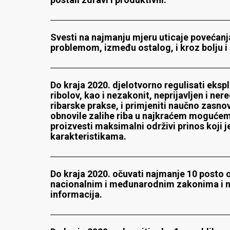
Svesti na najmanju mjeru uticaje povećanja
problemom, između ostalog, i kroz bolju i
Do kraja 2020. djelotvorno regulisati eksp
ribolov, kao i nezakonit, neprijavljen i ne
ribarske prakse, i primjeniti naučno zasno
obnovile zalihe riba u najkraćem mogućem
proizvesti maksimalni održivi prinos koji 
karakteristikama.
Do kraja 2020. očuvati najmanje 10 posto o
nacionalnim i međunarodnim zakonima i na
informacija.