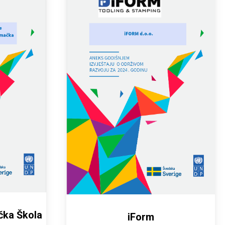
ka Škola
iForm