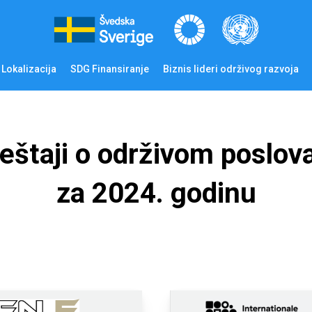
Lokalizacija
SDG Finansiranje
Biznis lideri održivog razvoja
ještaji o održivom poslov
za 2024. godinu