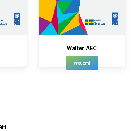
Walter AEC
Preuzmi
BiH