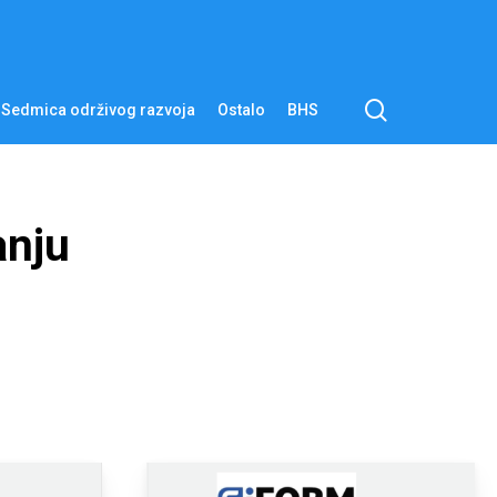
pretraga
Sedmica održivog razvoja
Ostalo
BHS
anju