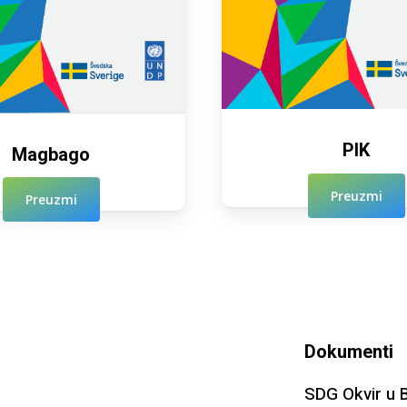
PIK
Magbago
Preuzmi
Preuzmi
Dokumenti
SDG Okvir u 