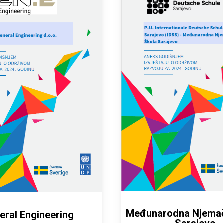
Međunarodna Njemač
eral Engineering